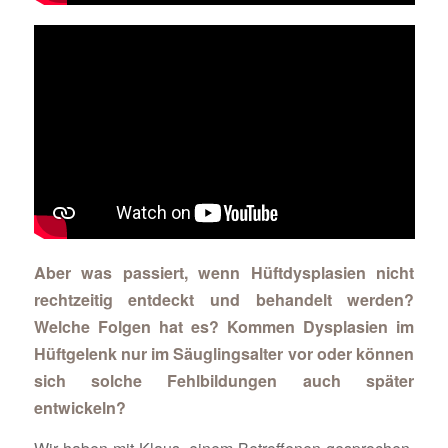
Aber was passiert, wenn Hüftdysplasien nicht
rechtzeitig entdeckt und behandelt werden?
Welche Folgen hat es? Kommen Dysplasien im
Hüftgelenk nur im Säuglingsalter vor oder können
sich solche Fehlbildungen auch später
entwickeln?