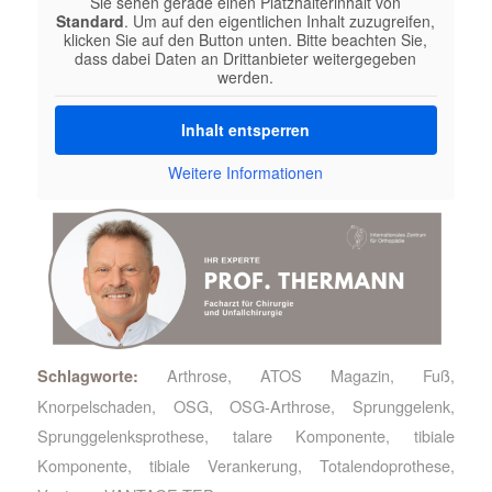
Sie sehen gerade einen Platzhalterinhalt von
Standard
. Um auf den eigentlichen Inhalt zuzugreifen,
klicken Sie auf den Button unten. Bitte beachten Sie,
dass dabei Daten an Drittanbieter weitergegeben
werden.
Inhalt entsperren
Weitere Informationen
Arthrose
,
ATOS Magazin
,
Fuß
,
Schlagworte:
Knorpelschaden
,
OSG
,
OSG-Arthrose
,
Sprunggelenk
,
Sprunggelenksprothese
,
talare Komponente
,
tibiale
Komponente
,
tibiale Verankerung
,
Totalendoprothese
,