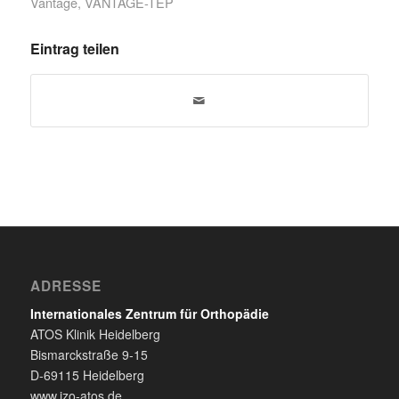
Vantage
,
VANTAGE-TEP
Eintrag teilen
ADRESSE
Internationales Zentrum für Orthopädie
ATOS Klinik Heidelberg
Bismarckstraße 9-15
D-69115 Heidelberg
www.izo-atos.de