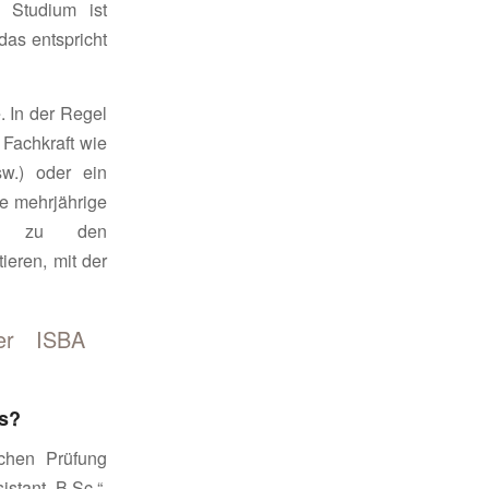
e Studium ist
das entspricht
 In der Regel
 Fachkraft wie
sw.) oder ein
e mehrjährige
onen zu den
eren, mit der
er ISBA
ms?
chen Prüfung
istant B.Sc.“.