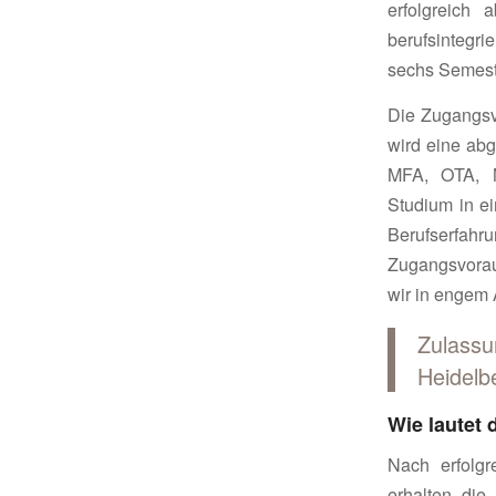
erfolgreich 
berufsintegri
sechs Semest
Die Zugangsv
wird eine abg
MFA, OTA, MT
Studium in e
Berufserfa
Zugangsvorau
wir in engem 
Zulass
Heidelbe
Wie lautet
Nach erfolg
erhalten die 