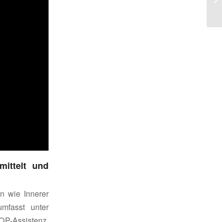
ittelt und
n wie Innerer
umfasst unter
-Assistenz,