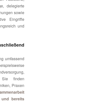
e, delegierte
chungen sowie
ve Eingriffe
ungsreich und
schließend
ung umfassend
eispielsweise
ndversorgung,
. Sie finden
iniken, Praxen
sammenarbeit
 und bereits