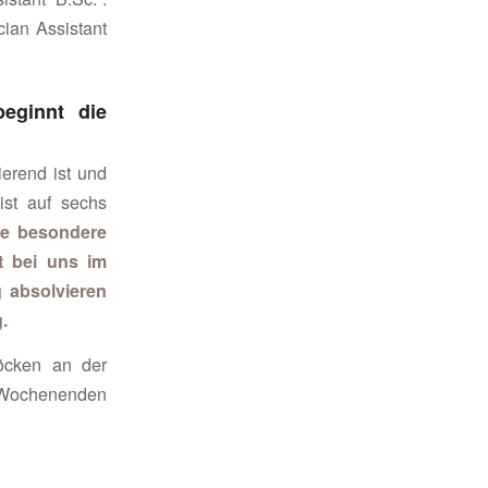
ian Assistant
eginnt die
ierend ist und
ist auf sechs
ne besondere
it bei uns im
g absolvieren
.
löcken an der
 Wochenenden