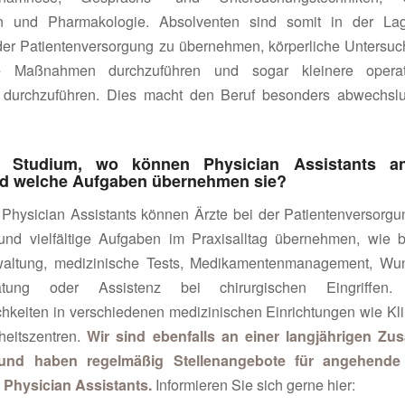
in und Pharmakologie. Absolventen sind somit in der Lag
der Patientenversorgung zu übernehmen, körperliche Untersu
he Maßnahmen durchzuführen und sogar kleinere operati
g durchzuführen. Dies macht den Beruf besonders abwechsl
Studium, wo können Physician Assistants an
nd welche Aufgaben übernehmen sie?
 Physician Assistants können Ärzte bei der Patientenversorg
 und vielfältige Aufgaben im Praxisalltag übernehmen, wie b
waltung, medizinische Tests, Medikamentenmanagement, Wu
ratung oder Assistenz bei chirurgischen Eingriffen
hkeiten in verschiedenen medizinischen Einrichtungen wie Kl
eitszentren.
Wir sind ebenfalls an einer langjährigen Zu
t und haben regelmäßig Stellenangebote für angehende
 Physician Assistants.
Informieren Sie sich gerne hier: