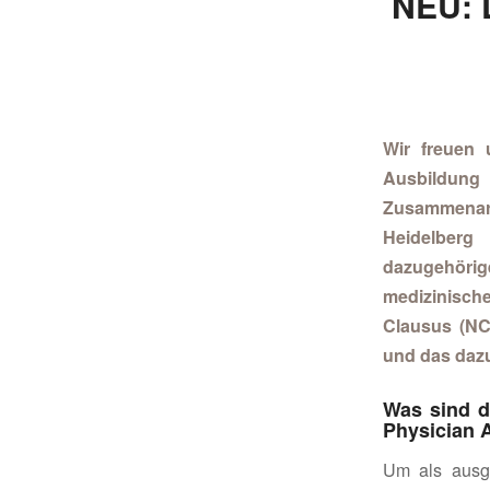
NEU: 
Wir freuen 
Ausbildung
Zusammenarb
Heidelberg
dazugehörig
medizinisc
Clausus (NC
und das dazu
Was sind d
Physician A
Um als ausge