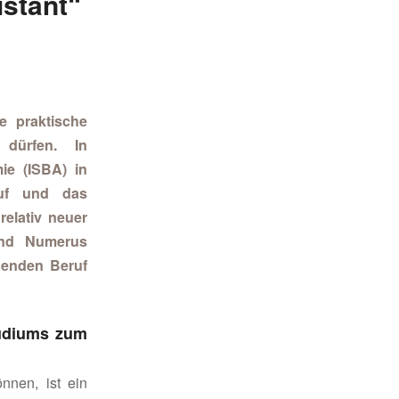
stant“
e praktische
 dürfen. In
ie (ISBA) in
ruf und das
relativ neuer
und Numerus
nenden Beruf
tudiums zum
nnen, ist ein