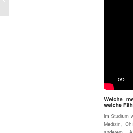
Hüftgelenkersatz“,
EFORT K...
Welche me
welche Fäh
Im Studium w
Medizin, Chi
anderem An