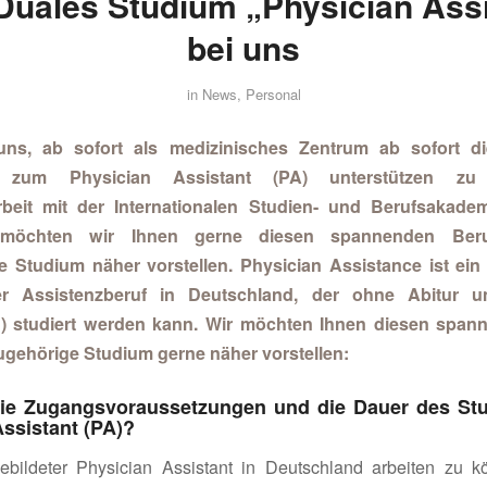
Duales Studium „Physician Assi
bei uns
in
News
,
Personal
uns, ab sofort als medizinisches Zentrum ab sofort di
 zum Physician Assistant (PA) unterstützen zu
eit mit der Internationalen Studien- und Berufsakadem
 möchten wir Ihnen gerne diesen spannenden Be
e Studium näher vorstellen.
Physician Assistance ist ein 
her Assistenzberuf in Deutschland, der ohne Abitur 
) studiert werden kann. Wir möchten Ihnen diesen span
gehörige Studium gerne näher vorstellen:
ie Zugangsvoraussetzungen und die Dauer des S
ssistant (PA)?
bildeter Physician Assistant in Deutschland arbeiten zu kö