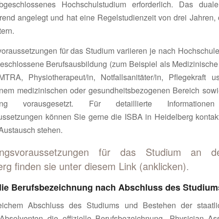
abgeschlossenes Hochschulstudium erforderlich. Das dual
erend angelegt und hat eine Regelstudienzeit von drei Jahren, 
ern.
oraussetzungen für das Studium variieren je nach Hochschule.
eschlossene Berufsausbildung (zum Beispiel als Medizinische
RA, Physiotherapeut/in, Notfallsanitäter/in, Pflegekraft u
inem medizinischen oder gesundheitsbezogenen Bereich sowi
hrung vorausgesetzt. Für detaillierte Informati
ssetzungen können Sie gerne die ISBA in Heidelberg kontakti
Austausch stehen.
ungsvoraussetzungen für das Studium an d
rg finden sie unter diesem Link (anklicken)
.
 die Berufsbezeichnung nach Abschluss des Studiu
reichem Abschluss des Studiums und Bestehen der staatli
Absolventen die offizielle Berufsbezeichnung „Physician Ass