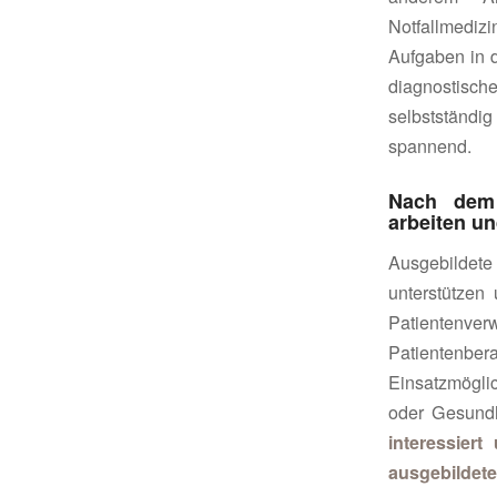
Notfallmediz
Aufgaben in 
diagnostisc
selbstständi
spannend.
Nach dem 
arbeiten u
Ausgebildete
unterstützen
Patientenver
Patientenbe
Einsatzmöglic
oder Gesundh
interessier
ausgebildete