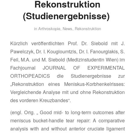
Rekonstruktion
(Studienergebnisse)
in
Arthroskopie
,
News
,
Rekonstruktion
Kürzlich veröffentlichten Prof. Dr. Siebold mit J.
Pawelczyk, Dr. I. Kougioumtzis, Dr. I. Fanourgiakis, S.
Feil, M.A. und M. Siebold (Medizinstudentin Wien) im
Fachjournal JOURNAL OF EXPERIMENTAL
ORTHOPEADICS die Studienergebnisse zur
„Rekonstruktion eines Meniskus-Korbhenkelrisses:
Vergleichende Analyse mit und ohne Rekonstruktion
des vorderen Kreuzbandes“.
(engl. Orig. „ Good mid‐ to long‐term outcomes after
meniscus bucket‐handle tear repair: A comparative
analysis with and without anterior cruciate ligament