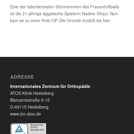
Eine der talentiertesten Stürmerinnen des Frauenfußballs
ist die 21-jährige ägyptische Spielerin Nadine Ghazi. Nun
kam es zu einer Knie-OP. Die Gründe erzählt sie hier.
ADRESSE
Internationales Zentrum für Orthopädie
ATOS Klinik Heidelberg
Bismarckstraße 9-15
D-69115 Heidelberg
www.izo-atos.de