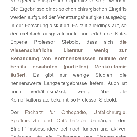
Kniegelenk entsprechend operativ versorgt werden.
Die Ergebnisse eines solchen chirurgischen Eingriffs
werden aufgrund der Verletzungshäufigkeit ausgiebig
in der Forschung diskutiert. Es fällt allerdings auf, so
der mehrfach ausgezeichnete und erfahrene Knie-
Experte Professor Siebold, dass sich
die
wissenschaftliche Literatur wenig zur
Behandlung von Korbhenkelrissen mithilfe der
bereits erwähnten (partiellen) Menisketomie
äußert
. Es gibt nur wenige Studien, die
nennenswerte Langzeitergebnisse liefern. Auch ist
noch verhältnismässig wenig über die
Komplikationsrate bekannt, so Professor Siebold.
Der
Facharzt für Orthopädie, Unfallchirurgie,
Sportmedizin und Chirotherapie
bemängelt den
Eingriff insbesondere bei noch jungen und aktiven
Patienten, da die Entfernung von Eigengewebe