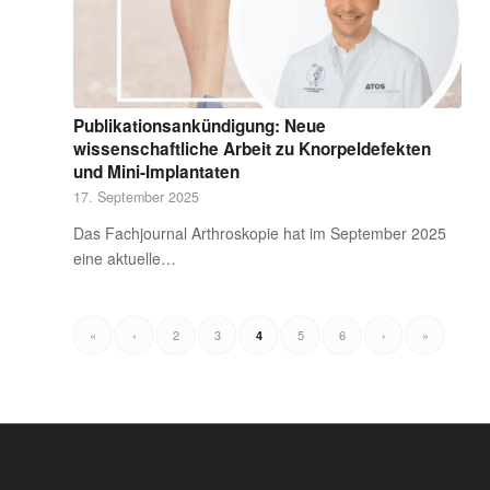
Publikationsankündigung: Neue
wissenschaftliche Arbeit zu Knorpeldefekten
und Mini-Implantaten
17. September 2025
Das Fachjournal Arthroskopie hat im September 2025
eine aktuelle…
«
‹
2
3
5
6
›
»
4