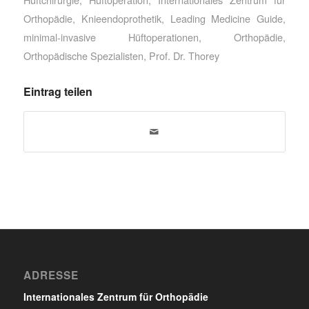
Orthopädie
,
Knieendoprothetik
,
Leading Medicine Guide
,
minimal-invasive Hüftoperationen
,
Orthopädie
,
Orthopädische Spezialisten
,
Prof. Dr. Thorey
Eintrag teilen
ADRESSE
Internationales Zentrum für Orthopädie