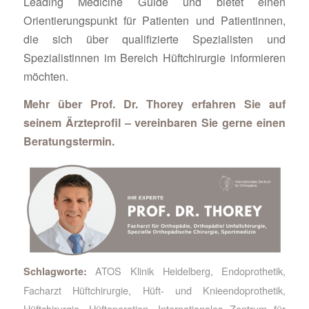
Leading Medicine Guide und bietet einen
Orientierungspunkt für Patienten und Patientinnen,
die sich über qualifizierte Spezialisten und
Spezialistinnen im Bereich Hüftchirurgie informieren
möchten.
Mehr über Prof. Dr. Thorey erfahren Sie auf
seinem
Ärzteprofil
– vereinbaren Sie gerne einen
Beratungstermin.
ATOS Klinik Heidelberg
,
Endoprothetik
,
Schlagworte:
Facharzt Hüftchirurgie
,
Hüft- und Knieendoprothetik
,
Hüftchirurgie
,
Hüftoperation
,
Internationales Zentrum für