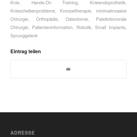
Knie
,
Hands-On Training
,
Knieendoprothetik
,
Kniescheibenprobleme
,
Knorpeltherapie
,
minimalinvasive
Chirurgie
,
Orthopädie
,
Osteotomie
,
Patellofemorale
Chirurgie
,
Patienteninformation
,
Robotik
,
Small Implants
,
Sprunggelenk
Eintrag teilen
ADRESSE