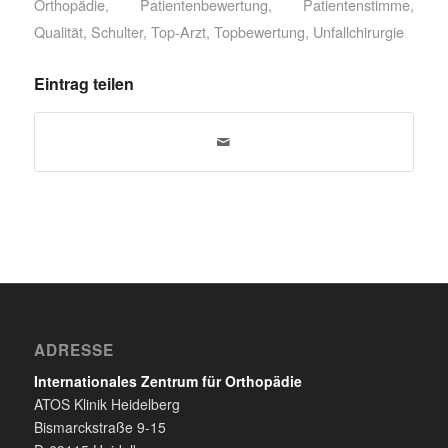
Orthopädie
,
Patientenbewertung
,
Patientenstimme
,
Qualität
,
Schulter
,
Top-Arzt
,
Topbewertung
,
Unfallchirurgie
Eintrag teilen
ADRESSE
Internationales Zentrum für Orthopädie
ATOS Klinik Heidelberg
Bismarckstraße 9-15