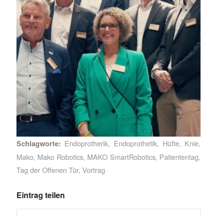
Endoprotherik
,
Endoprothetik
,
Hüfte
,
Knie
,
Schlagworte:
Mako
,
Mako Robotics
,
MAKO SmartRobotics
,
Patiententag
,
Tag der Offenen Tür
,
Vortrag
Eintrag teilen