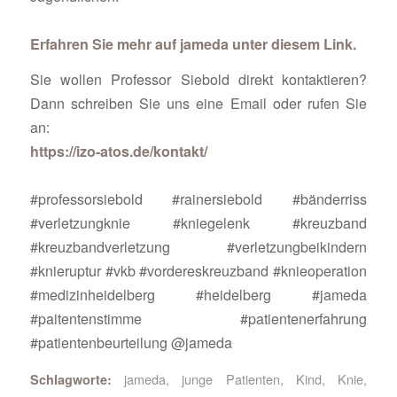
Erfahren Sie mehr auf jameda unter diesem Link.
Sie wollen Professor Siebold direkt kontaktieren?
Dann schreiben Sie uns eine Email oder rufen Sie
an:
https://izo-atos.de/kontakt/
#professorsiebold #rainersiebold #bänderriss
#verletzungknie #kniegelenk #kreuzband
#kreuzbandverletzung #verletzungbeikindern
#knieruptur #vkb #vordereskreuzband #knieoperation
#medizinheidelberg #heidelberg #jameda
#paitentenstimme #patientenerfahrung
#patientenbeurteilung @jameda
jameda
,
junge Patienten
,
Kind
,
Knie
,
Schlagworte: