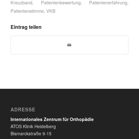
Kreuzband
,
Patientenbewertung
,
Patientenerfahrung
,
Patientenstimme
,
VKB
Eintrag teilen
ADRESSE
Internationales Zentrum für Orthopädie
ATOS Klinik Heidelberg
Bismarckstraße 9-15