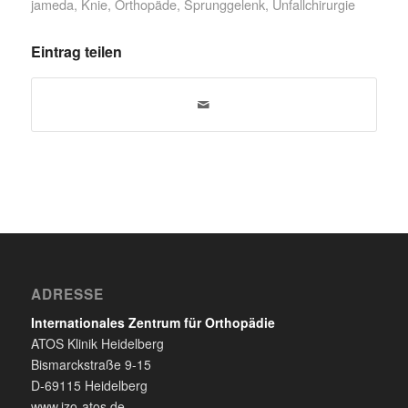
jameda
,
Knie
,
Orthopäde
,
Sprunggelenk
,
Unfallchirurgie
Eintrag teilen
ADRESSE
Internationales Zentrum für Orthopädie
ATOS Klinik Heidelberg
Bismarckstraße 9-15
D-69115 Heidelberg
www.izo-atos.de