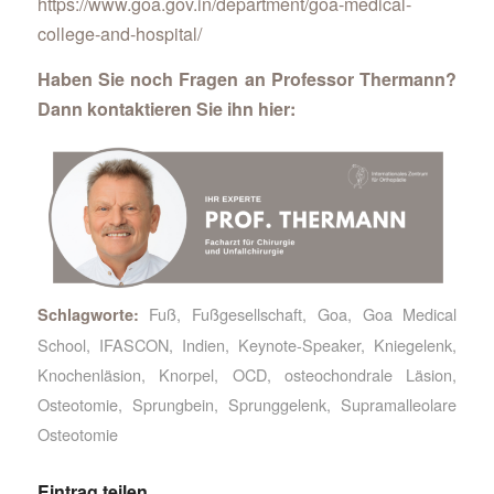
https://www.goa.gov.in/department/goa-medical-
college-and-hospital/
Haben Sie noch Fragen an Professor Thermann?
Dann kontaktieren Sie ihn hier:
Fuß
,
Fußgesellschaft
,
Goa
,
Goa Medical
Schlagworte:
School
,
IFASCON
,
Indien
,
Keynote-Speaker
,
Kniegelenk
,
Knochenläsion
,
Knorpel
,
OCD
,
osteochondrale Läsion
,
Osteotomie
,
Sprungbein
,
Sprunggelenk
,
Supramalleolare
Osteotomie
Eintrag teilen