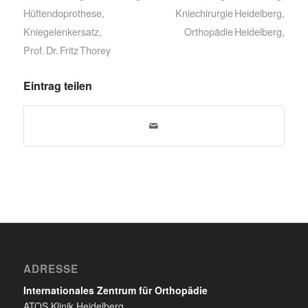
Hüftendoprothese
,
Kniechirurgie Heidelberg
,
Kniegelenkersatz
,
Orthopädie Heidelberg
,
Prof. Dr. Fritz Thorey
Eintrag teilen
ADRESSE
Internationales Zentrum für Orthopädie
ATOS Klinik Heidelberg